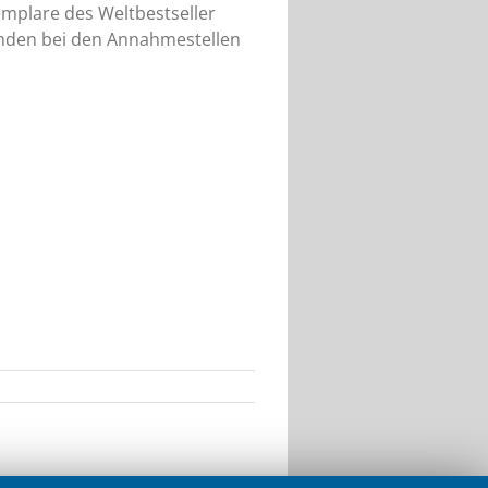
xemplare des Weltbestseller
unden bei den Annahmestellen