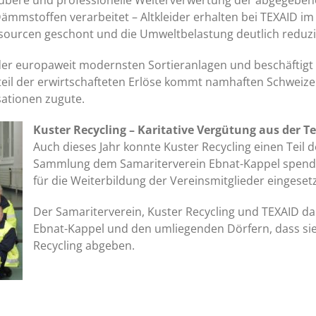
aubere und professionelle Weiterverwertung der abgegebene
mmstoffen verarbeitet – Altkleider erhalten bei TEXAID im t
sourcen geschont und die Umweltbelastung deutlich reduzi
 der europaweit modernsten Sortieranlagen und beschäftigt
eil der erwirtschafteten Erlöse kommt namhaften Schweizer
ationen zugute.
Kuster Recycling – Karitative Vergütung aus der 
Auch dieses Jahr konnte Kuster Recycling einen Teil de
Sammlung dem Samariterverein Ebnat-Kappel spend
für die Weiterbildung der Vereinsmitglieder eingesetz
Der Samariterverein, Kuster Recycling und TEXAID d
Ebnat-Kappel und den umliegenden Dörfern, dass sie d
Recycling abgeben.