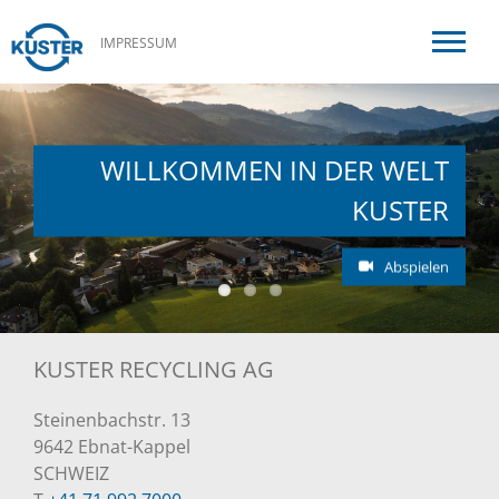
IMPRESSUM
WILLKOMMEN IN DER WELT
KUSTER
Abspielen
KUSTER RECYCLING AG
Steinenbachstr. 13
9642 Ebnat-Kappel
SCHWEIZ