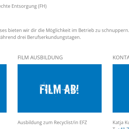
chte Entsorgung (FH)
 bieten wir dir die Möglichkeit im Betrieb zu schnuppern.
s während drei Berufserkundungstagen.
FILM AUSBILDUNG
KONT
Ausbildung zum Recyclist/in EFZ
Katja K