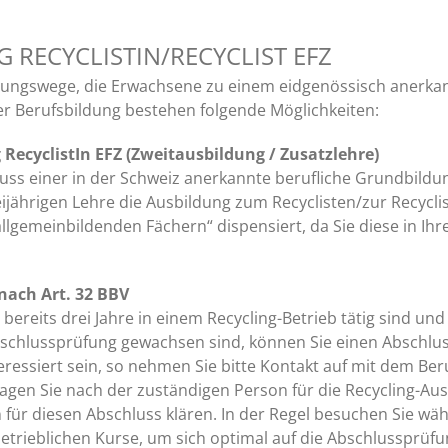
G RECYCLISTIN/RECYCLIST EFZ
dungswege, die Erwachsene zu einem eidgenössisch anerka
er Berufsbildung bestehen folgende Möglichkeiten:
RecyclistIn EFZ (Zweitausbildung / Zusatzlehre)
uss einer in der Schweiz anerkannte berufliche Grundbildun
eijährigen Lehre die Ausbildung zum Recyclisten/zur Recycli
llgemeinbildenden Fächern“ dispensiert, da Sie diese in Ihr
nach Art. 32 BBV
bereits drei Jahre in einem Recycling-Betrieb tätig sind u
schlussprüfung gewachsen sind, können Sie einen Abschlus
teressiert sein, so nehmen Sie bitte Kontakt auf mit dem B
 fragen Sie nach der zuständigen Person für die Recycling-Au
für diesen Abschluss klären. In der Regel besuchen Sie wäh
trieblichen Kurse, um sich optimal auf die Abschlussprüfu