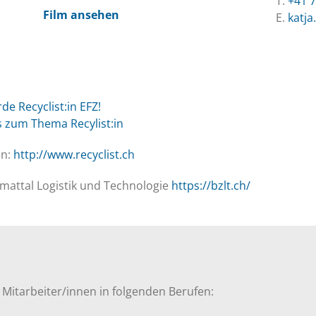
T.
+41 7
Film ansehen
E.
katja
rde Recyclist:in EFZ!
s zum Thema Recylist:in
en:
http://www.recyclist.ch
mattal Logistik und Technologie
https://bzlt.ch/
 Mitarbeiter/innen in folgenden Berufen: